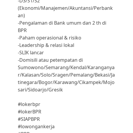
-D3/S1/S2 
(Ekonomi/Manajemen/Akuntansi/Perbank
an)
-Pengalaman di Bank umum dan 2 th di 
BPR
-Paham operasional & risiko
-Leadership & relasi lokal
-SLIK lancar
-Domisili atau petempatan di 
Sumowono/Semarang/Kendal/Karanganya
r/Kalasan/Solo/Sragen/Pemalang/Bekasi/Ja
tinegara/Bogor/Karawang/Cikampek/Mojo
sari/Sidoarjo/Gresik
#lokerbpr
#lokerBPR
#SIAPBPR
#lowongankerja